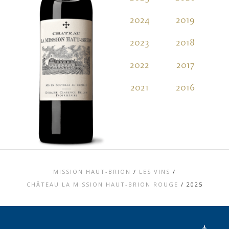
2024
2019
2
2023
2018
2
2022
2017
2
2021
2016
2
MISSION HAUT-BRION
/
LES VINS
/
CHÂTEAU LA MISSION HAUT-BRION ROUGE
/
2025