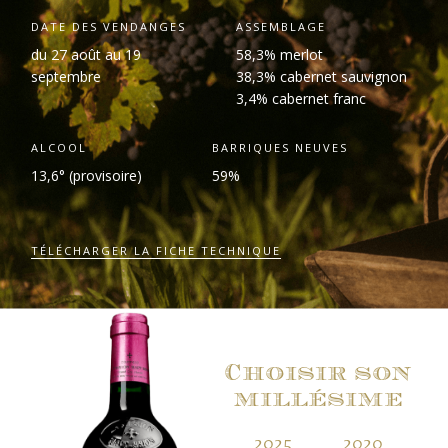
DATE DES VENDANGES
ASSEMBLAGE
du 27 août au 19
58,3% merlot
septembre
38,3% cabernet sauvignon
3,4% cabernet franc
ALCOOL
BARRIQUES NEUVES
13,6° (provisoire)
59%
TÉLÉCHARGER LA FICHE TECHNIQUE
Choisir son
millésime
2025
2020
2