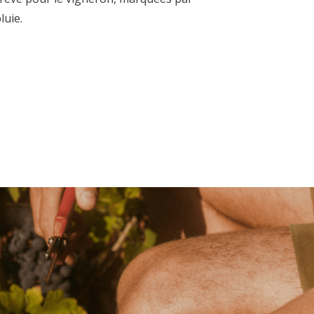
luie
.