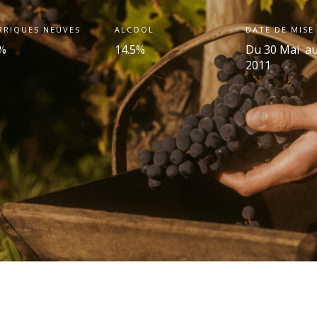
RRIQUES NEUVES
ALCOOL
DATE DE MISE
%
14.5%
Du 30 Mai au
2011