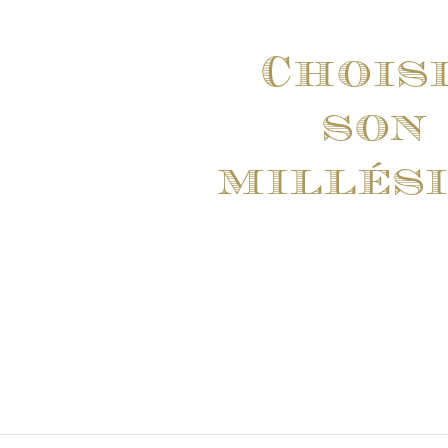
Chois
son
millés