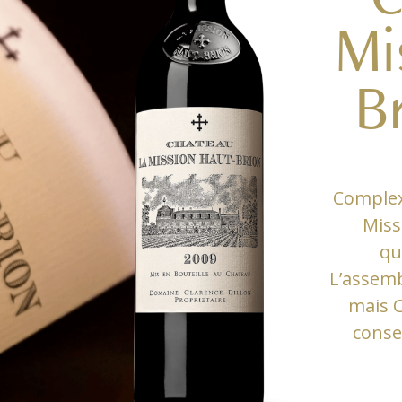
Mi
B
Complex
Miss
qu
L’assemb
mais 
conse