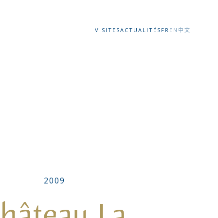
VISITES
ACTUALITÉS
FR
EN
中文
2009
hâteau La