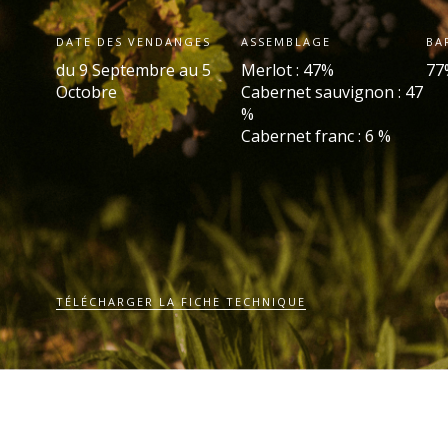
DATE DES VENDANGES
ASSEMBLAGE
BA
du 9 Septembre au 5
Merlot : 47%
77
Octobre
Cabernet sauvignon : 47
%
Cabernet franc : 6 %
TÉLÉCHARGER LA FICHE TECHNIQUE