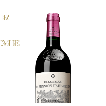
ir
ime